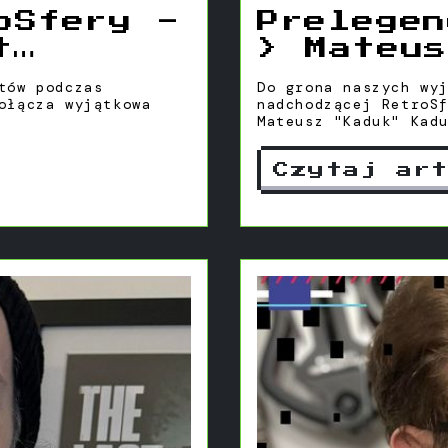
oSfery -
Prelegen
t
> Mateus
Kadukows
tów podczas
Do grona naszych wy
ołącza wyjątkowa
nadchodzącej RetroS
Mateusz "Kaduk" Kad
gamedevu.
Czytaj ar