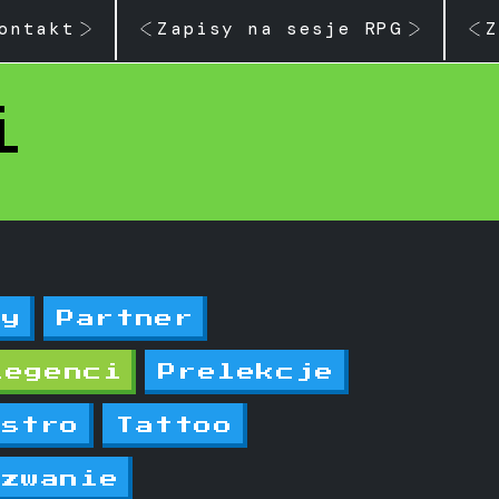
ontakt
Zapisy na sesje RPG
Z
i
zy
Partner
legenci
Prelekcje
astro
Tattoo
yzwanie