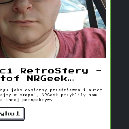
ci RetroSfery -
tof NRGeek
ki
ingu jako cyniczny prześmiewca i autor
rajmy w crapa", NRGeek przybliży nam
ie innej perspektywy
tykuł