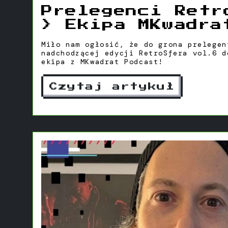
Prelegenci Retr
> Ekipa MKwadra
Podcast
Miło nam ogłosić, że do grona prelegen
nadchodzącej edycji RetroSfera vol.6 d
ekipa z MKwadrat Podcast!
Czytaj artykuł