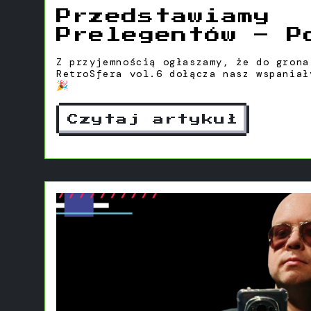
Przedstawiamy
Prelegentów – P
Grysław
Z przyjemnością ogłaszamy, że do grona
RetroSfera vol.6 dołącza nasz wspaniał
🎉
Czytaj artykuł