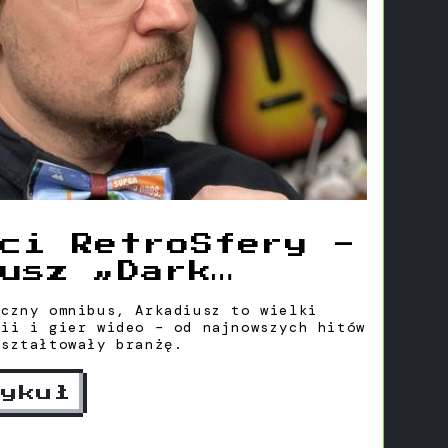
ci RetroSfery -
usz „Dark
Kamiński
yczny omnibus, Arkadiusz to wielki
gii i gier wideo – od najnowszych hitów
kształtowały branżę.
tykuł