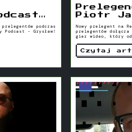
Prelegen
odcast
Piotr Ja
 prelegentów podczas
Nowy prelegent na RetroSfera
y Podcast - Grysław!
prelegentów dołącza
gier wideo, który o
jest informatykiem 
krzewicielem kultur
Czytaj ar
prelekcjach. Prywat
wciągnął swoje córk
zaledwie po półtora