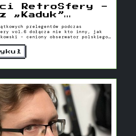
ci RetroSfery -
z „Kaduk”
ki
jątkowych prelegentów podczas
fery vol.6 dołącza nie kto inny, jak
ukowski – ceniony obserwator polskiego
tykuł