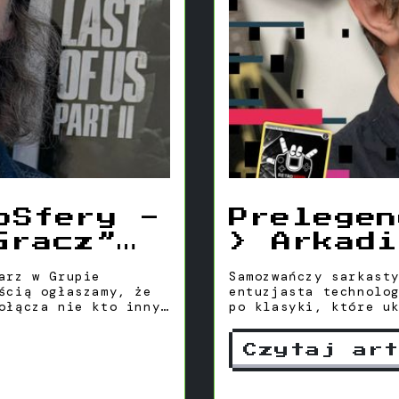
oSfery -
Prelegen
Gracz”
> Arkadi
Archon” 
arz w Grupie
Samozwańczy sarkast
ścią ogłaszamy, że
entuzjasta technolo
ołącza nie kto inny,
po klasyki, które u
rt i prowadzący
nież jako „Szycha”,
Czytaj ar
gier wideo i
lne […]