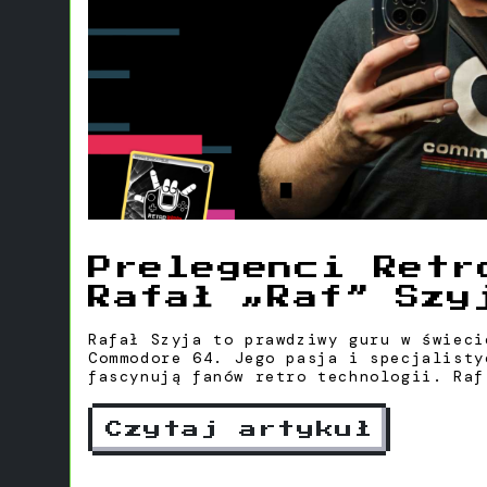
Prelegenci Retr
Rafał „Raf” Szy
Rafał Szyja to prawdziwy guru w świeci
Commodore 64. Jego pasja i specjalisty
fascynują fanów retro technologii. Raf
znawcą tego kultowego sprzętu, ale rów
akcesoria z nim związane, które wzboga
Czytaj artykuł
użytkowników C64.