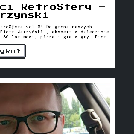
ci RetroSfery –
rzyński
 vol.6! Do grona naszych
 Piotr Jarzyński , ekspert w dziedzinie
d 30 lat mówi, pisze i gra w gry. Piotr
z wykształcenia i zamiłowania, a także
y gier wideo i technologii na licznych
tykuł
nie jest szczęśliwym ojcem, który
i w świat gier planszowych, gdy miały
 roku.