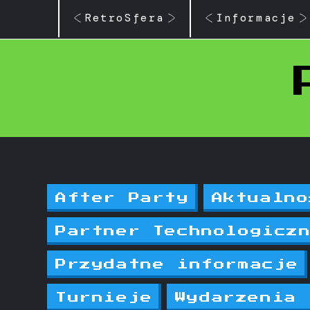
RetroSfera
Informacje
After Party
Aktualno
Partner Technologicz
Przydatne informacje
Turnieje
Wydarzenia 