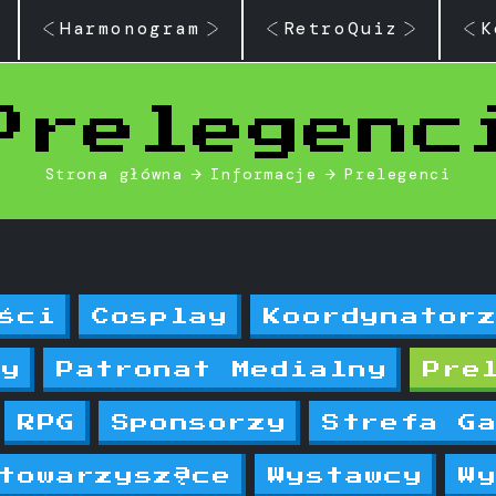
Harmonogram
RetroQuiz
K
Prelegenc
Strona główna
Informacje
Prelegenci
ści
Cosplay
Koordynator
ny
Patronat Medialny
Pre
RPG
Sponsorzy
Strefa G
towarzyszące
Wystawcy
W