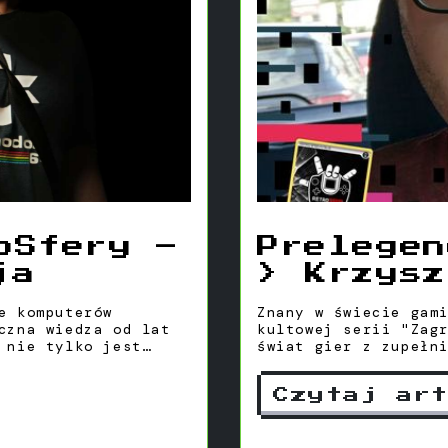
oSfery –
Prelegen
ja
> Krzysz
Miciels
e komputerów
Znany w świecie gam
czna wiedza od lat
kultowej serii "Zag
 nie tylko jest
świat gier z zupełn
nież tworzy
cają doświadczenie
Czytaj ar