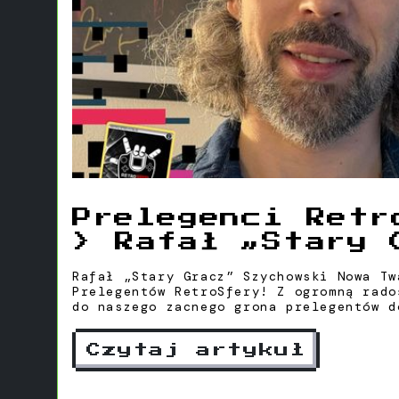
Prelegenci Retr
> Rafał „Stary 
Szychowski
Rafał „Stary Gracz” Szychowski Nowa Tw
Prelegentów RetroSfery! Z ogromną rado
do naszego zacnego grona prelegentów d
jak Rafał Szychowski – pasjonat, ekspe
podcast Stary Gracz ! Rafał, znany rów
Czytaj artykuł
to postać niezwykle ceniona w świecie 
popkultury. Jego głęboka wiedza, unika