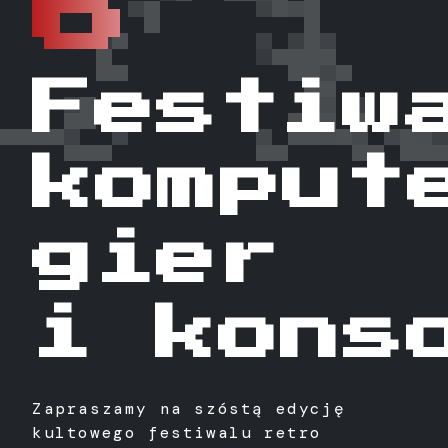
6
Festiw
komput
gier
i kons
Zapraszamy na szóstą edycję
kultowego festiwalu retro