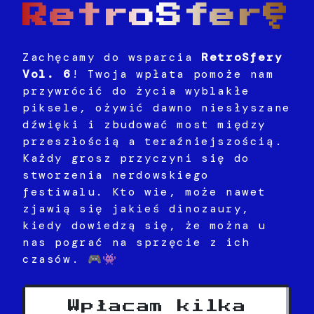
RetroSferę
Zachęcamy do wsparcia
RetroSfery
Vol. 6
! Twoja wpłata pomoże nam
przywrócić do życia wyblakłe
piksele, ożywić dawno niesłyszane
dźwięki i zbudować most między
przeszłością a teraźniejszością.
Każdy grosz przyczyni się do
stworzenia nerdowskiego
festiwalu. Kto wie, może nawet
zjawią się jakieś dinozaury,
kiedy dowiedzą się, że można u
nas pograć na sprzęcie z ich
czasów. 🎮👾
Wpłacam kilka