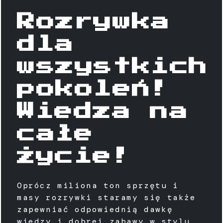
Rozrywka
dla
wszystkich
pokoleń!
Wiedza na
całe
życie!
Oprócz miliona ton sprzętu i
masy rozrywki staramy się także
zapewniać odpowiednią dawkę
wiedzy i dobrej zabawy w stylu