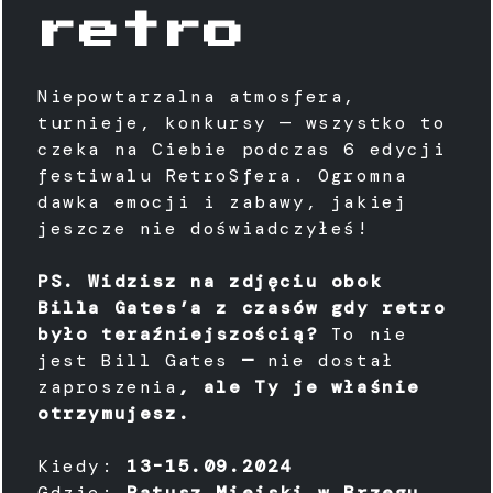
retro
Niepowtarzalna atmosfera,
turnieje, konkursy — wszystko to
czeka na Ciebie podczas 6 edycji
festiwalu RetroSfera. Ogromna
dawka emocji i zabawy, jakiej
jeszcze nie doświadczyłeś!
PS. Widzisz na zdjęciu obok
Billa Gates’a z czasów gdy retro
było teraźniejszością?
To nie
jest Bill Gates
—
nie dostał
zaproszenia
, ale Ty je właśnie
otrzymujesz.
Kiedy:
13-15.09.2024
Gdzie:
Ratusz Miejski w Brzegu