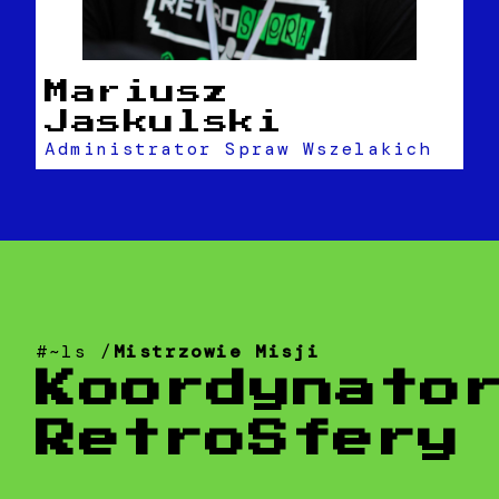
Mariusz
Jaskulski
Administrator Spraw Wszelakich
#~ls /
Mistrzowie Misji
Koordynato
RetroSfery