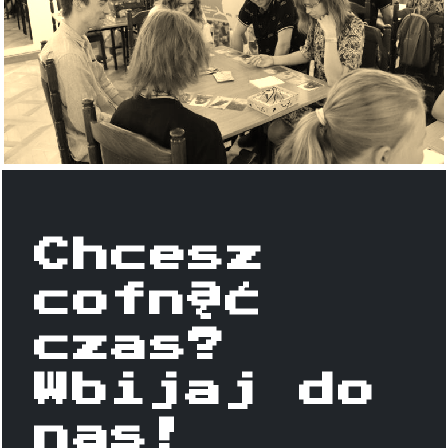
Chcesz
cofnąć
czas?
Wbijaj do
nas!