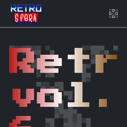
Otwó
Retr
vol.