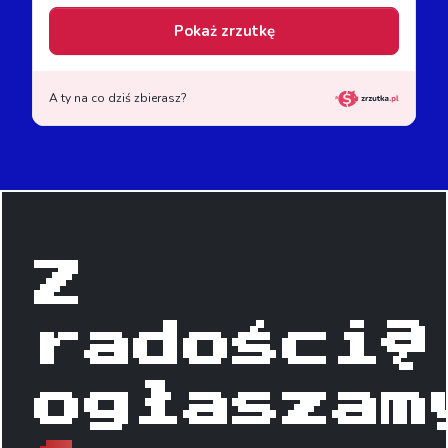
Z
radością
ogłaszam