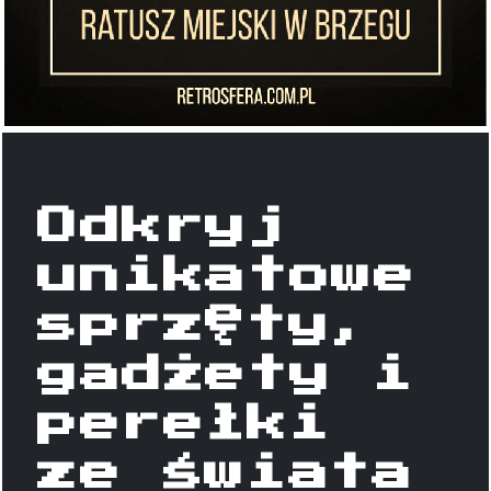
Odkryj
unikatowe
sprzęty,
gadżety i
perełki
ze świata