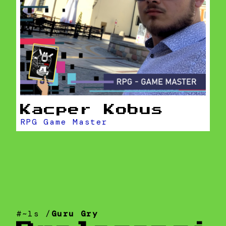
Kacper Kobus
RPG Game Master
#~ls /
Guru Gry