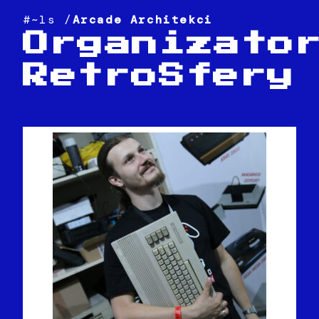
#~ls /
Arcade Architekci
Organizato
RetroSfery