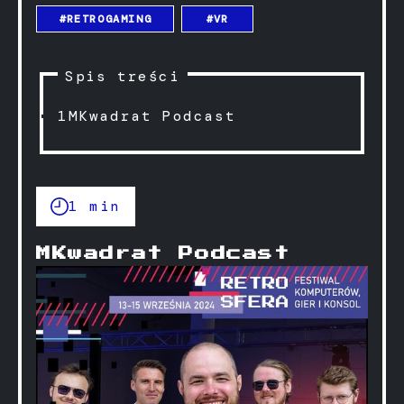
#RETROGAMING
#VR
Spis treści
1
MKwadrat Podcast
1 min
MKwadrat Podcast