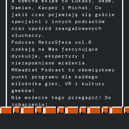
a obecna ekipa to Łukasz, Adam,
Damian, Kacper i Michał. Co
jakiś czas pojawiają się goście
specjalni z innych podcastów
oraz spośród zaangażowanych
słuchaczy.
Podczas RetroSfera vol.6
czekają na Was fascynujące
dyskusje, ekspertyzy i
niezapomniane wrażenia.
MKwadrat Podcast to obowiązkowy
punkt programu dla każdego
miłośnika gier, VR i kultury
geeków!
Nie możecie tego przegapić! Do
zobaczenia!
Stopka