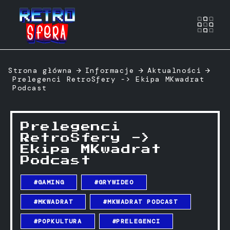
Otwó
Strona główna
Informacje
Aktualności
Prelegenci RetroSfery -> Ekipa MKwadrat
Podcast
Prelegenci
RetroSfery ->
Ekipa MKwadrat
Podcast
#GAMING
#GRYWIDEO
#MKWADRAT
#MKWADRAT PODCAST
#POPKULTURA
#PRELEGENCI