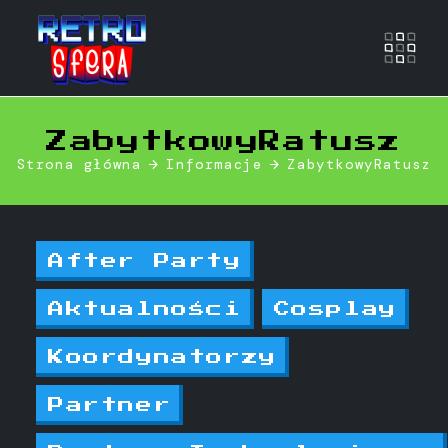
Otwó
ZabytkowyRatusz
Strona główna
Informacje
ZabytkowyRatusz
After Party
Aktualności
Cosplay
Koordynatorzy
Partner