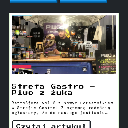
Strefa Gastro –
Piwo z Żuka
RetroSfera vol.6 z nowym uczestnikiem
w Strefie Gastro! Z ogromną radością
ogłaszamy, że do naszego festiwalu
dołącza Piwo z Żuka !
Czytaj artykuł