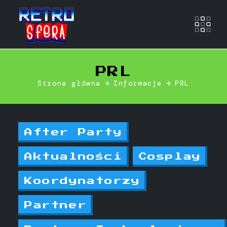
Otwó
PRL
Strona główna
Informacje
PRL
After Party
Aktualności
Cosplay
Koordynatorzy
Partner