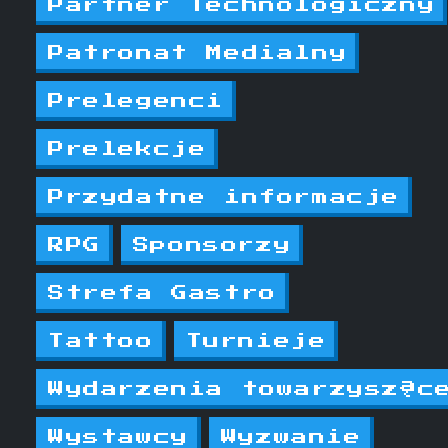
Partner Technologiczny
Patronat Medialny
Prelegenci
Prelekcje
Przydatne informacje
RPG
Sponsorzy
Strefa Gastro
Tattoo
Turnieje
Wydarzenia towarzysząc
Wystawcy
Wyzwanie