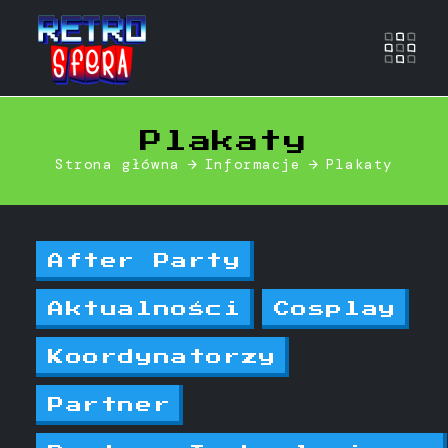
Otwó
Plakaty
Strona główna
Informacje
Plakaty
After Party
Aktualności
Cosplay
Koordynatorzy
Partner