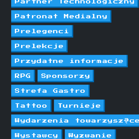
Partner Technologiczny
Patronat Medialny
Prelegenci
Prelekcje
Przydatne informacje
RPG
Sponsorzy
Strefa Gastro
Tattoo
Turnieje
Wydarzenia towarzysząc
Wystawcy
Wyzwanie