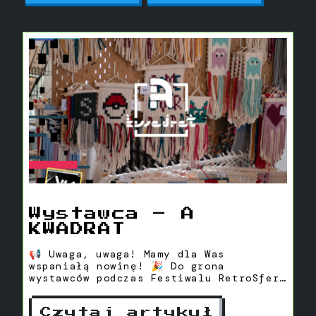
Wystawca – A
KWADRAT
📢 Uwaga, uwaga! Mamy dla Was
wspaniałą nowinę! 🎉 Do grona
wystawców podczas Festiwalu RetroSfera
vol.6 dołącza sklep "A KWADRAT"! 🖼️✨
A KWADRAT to jednoosobowa pracownia
Czytaj artykuł
artystyczna, gdzie powstają unikalne