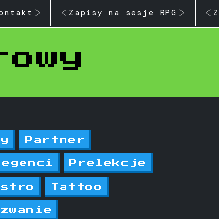
ontakt
Zapisy na sesje RPG
Z
rowy
zy
Partner
legenci
Prelekcje
astro
Tattoo
yzwanie