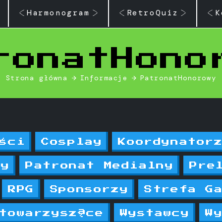
Harmonogram
RetroQuiz
K
ronatHono
Strona główna
Informacje
PatronatHonorowy
ści
Cosplay
Koordynator
ny
Patronat Medialny
Pre
RPG
Sponsorzy
Strefa G
towarzyszące
Wystawcy
W