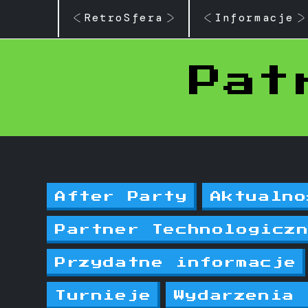
RetroSfera
Informacje
Pat
After Party
Aktualno
Partner Technologicz
Przydatne informacje
Turnieje
Wydarzenia 