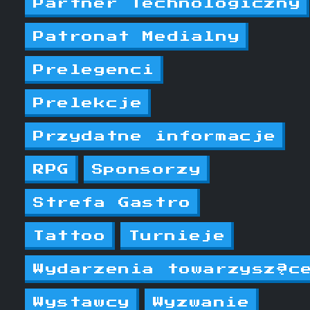
Partner Technologiczny
Patronat Medialny
Prelegenci
Prelekcje
Przydatne informacje
RPG
Sponsorzy
Strefa Gastro
Tattoo
Turnieje
Wydarzenia towarzysząc
Wystawcy
Wyzwanie