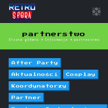
Otwó
partnerstwo
Strona główna
Informacje
partnerstwo
After Party
Aktualności
Cosplay
Koordynatorzy
Partner