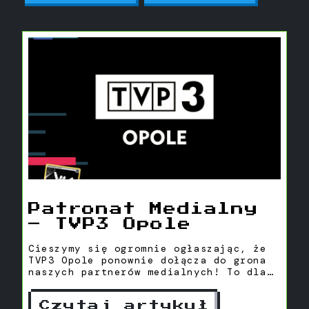
Patronat Medialny
– TVP3 Opole
Cieszymy się ogromnie ogłaszając, że
TVP3 Opole ponownie dołącza do grona
naszych partnerów medialnych! To dla
nas ogromny zaszczyt móc współpracować
z tak renomowaną instytucją, która od
Czytaj artykuł
lat nie tylko dostarcza widzom