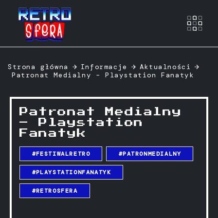
Otwó
Strona główna
Informacje
Aktualności
Patronat Medialny – Playstation Fanatyk
Patronat Medialny
– Playstation
Fanatyk
#FESTIWALRETRO
#PATRONMEDIALNY
#PLAYSTATIONFANATYK
#RETROSFERA